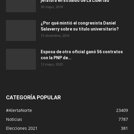
jefatura en EsSalud de La Libertad
30 mayo, 2018
¿Por qué mintió el congresista Daniel
Salaverry sobre su título universitario?
15 diciembre, 2016
Esposa de otro oficial ganó 56 contratos
con la PNP de...
12 mayo, 2020
CATEGORÍA POPULAR
#AlertaNorte
23409
Noticias
7787
Elecciones 2021
381