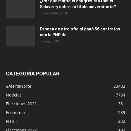
¿Por qué mintió el congresista Daniel
Salaverry sobre su título universitario?
15 diciembre, 2016
Esposa de otro oficial ganó 56 contratos
con la PNP de...
12 mayo, 2020
CATEGORÍA POPULAR
#AlertaNorte
23402
Noticias
7784
Elecciones 2021
381
Economía
289
Plan H
232
Elecciones 2022
199