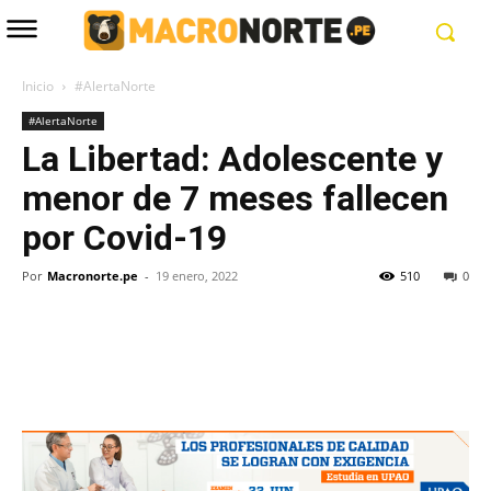
Inicio
#AlertaNorte
#AlertaNorte
La Libertad: Adolescente y
menor de 7 meses fallecen
por Covid-19
Por
Macronorte.pe
-
19 enero, 2022
510
0