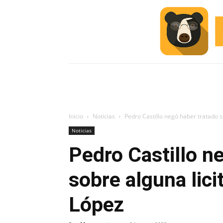
INICIO
ESCUELA M
#ALERTA
Inicio
Noticias
Pedro Castillo negó haber tratado s
Noticias
Pedro Castillo n
sobre alguna lic
López