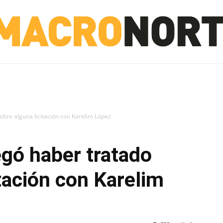
NORTE
INVESTIGACIÓN
NOTICIAS
LA TOTO
obre alguna licitación con Karelim López
egó haber tratado
itación con Karelim