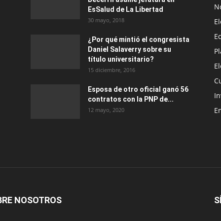
No
EsSalud de La Libertad
30 mayo, 2018
E
E
¿Por qué mintió el congresista
Daniel Salaverry sobre su
P
título universitario?
E
15 diciembre, 2016
C
Esposa de otro oficial ganó 56
In
contratos con la PNP de...
E
12 mayo, 2020
BRE NOSOTROS
S