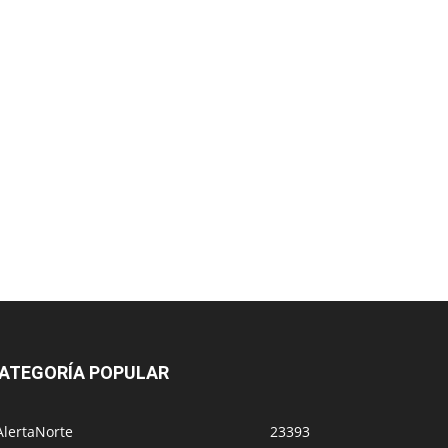
ATEGORÍA POPULAR
AlertaNorte
23393