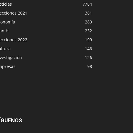
ticias
7784
lecciones 2021
381
conomía
289
lan H
232
lecciones 2022
199
ultura
146
vestigación
126
mpresas
98
ÍGUENOS