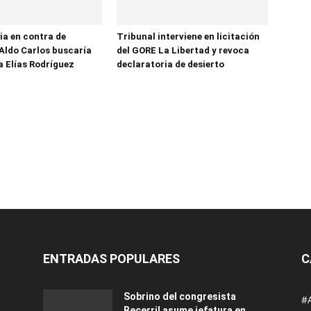
ia en contra de
Tribunal interviene en licitación
Aldo Carlos buscaría
del GORE La Libertad y revoca
a Elías Rodríguez
declaratoria de desierto
ENTRADAS POPULARES
C
Sobrino del congresista
#
Becerril asume jefatura en