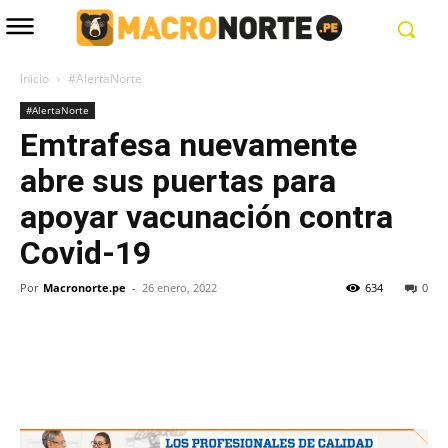
Inicio
#AlertaNorte
#AlertaNorte
Emtrafesa nuevamente
abre sus puertas para
apoyar vacunación contra
Covid-19
Por
Macronorte.pe
-
26 enero, 2022
634
0