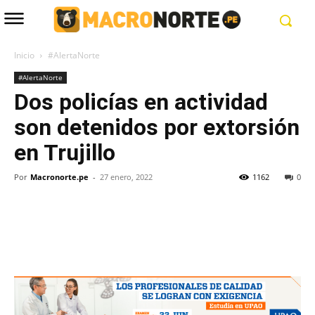
Inicio
#AlertaNorte
#AlertaNorte
Dos policías en actividad
son detenidos por extorsión
en Trujillo
Por
Macronorte.pe
-
27 enero, 2022
1162
0