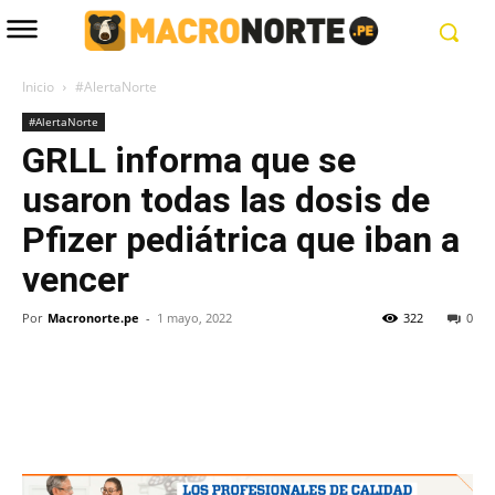
Inicio
#AlertaNorte
#AlertaNorte
GRLL informa que se
usaron todas las dosis de
Pfizer pediátrica que iban a
vencer
Por
Macronorte.pe
-
1 mayo, 2022
322
0