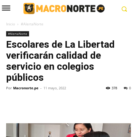
Inicio
#AlertaNorte
#AlertaNorte
Escolares de La Libertad
verificarán calidad de
servicio en colegios
públicos
Por
Macronorte.pe
-
11 mayo, 2022
378
0