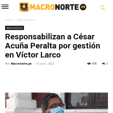
Inicio
#AlertaNorte
#AlertaNorte
Responsabilizan a César
Acuña Peralta por gestión
en Víctor Larco
Por
Macronorte.pe
-
15 junio, 2022
476
0