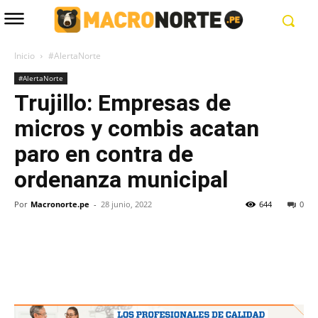
Inicio
#AlertaNorte
#AlertaNorte
Trujillo: Empresas de
micros y combis acatan
paro en contra de
ordenanza municipal
Por
Macronorte.pe
-
28 junio, 2022
644
0