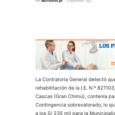
Por
Macronorte.pe
-
6 septiembre, 2022
La Contraloría General detectó que
rehabilitación de la I.E. N.º 82110
Cascas (Gran Chimú), contenía pa
Contingencia sobrevalorado, lo qu
a los S/ 235 mil para la Municipal