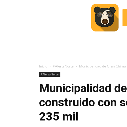
INICIO
ESCUELA M
#ALERTA
Inicio
#AlertaNorte
Municipalidad de Gran Chimú f
#AlertaNorte
Municipalidad d
construido con s
235 mil