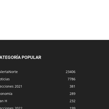
ATEGORÍA POPULAR
AlertaNorte
23406
ticias
7786
lecciones 2021
381
conomía
289
lan H
232
lecciones 2022
199