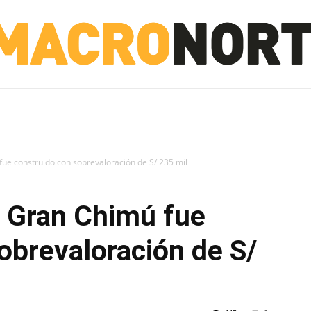
NORTE
INVESTIGACIÓN
NOTICIAS
LA TOTO
ue construido con sobrevaloración de S/ 235 mil
e Gran Chimú fue
obrevaloración de S/