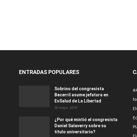
ENTRADAS POPULARES
C
Sobrino del congresista
#
Becerril asume jefatura en
No
EsSalud de La Libertad
30 mayo, 2018
E
E
¿Por qué mintió el congresista
Daniel Salaverry sobre su
P
título universitario?
E