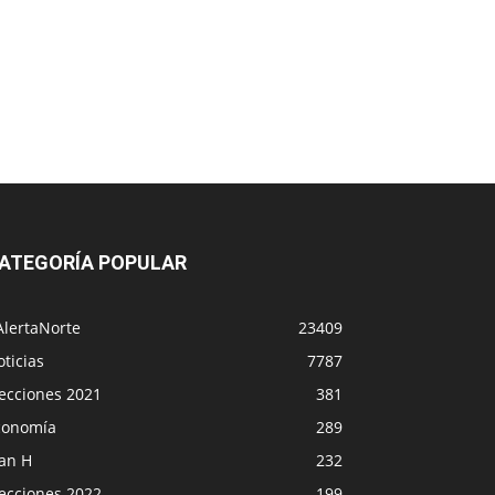
ATEGORÍA POPULAR
AlertaNorte
23409
ticias
7787
lecciones 2021
381
conomía
289
lan H
232
lecciones 2022
199