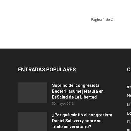
Página 1 de 2
ENTRADAS POPULARES
C
Sobrino del congresista
#
Becerril asume jefatura en
No
EsSalud de La Libertad
30 mayo, 2018
E
E
¿Por qué mintió el congresista
Daniel Salaverry sobre su
P
título universitario?
E