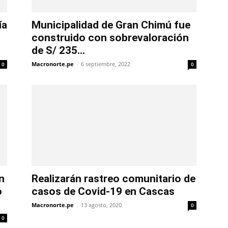
ía
Municipalidad de Gran Chimú fue
construido con sobrevaloración
de S/ 235...
Macronorte.pe
-
6 septiembre, 2022
0
0
n
Realizarán rastreo comunitario de
o
casos de Covid-19 en Cascas
Macronorte.pe
-
13 agosto, 2020
0
0