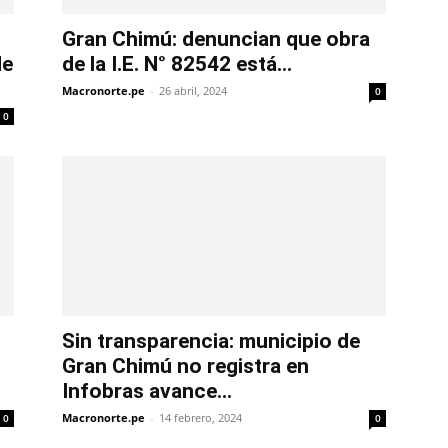
Gran Chimú: denuncian que obra
de
de la I.E. N° 82542 está...
Macronorte.pe
-
26 abril, 2024
0
0
Sin transparencia: municipio de
Gran Chimú no registra en
Infobras avance...
Macronorte.pe
-
14 febrero, 2024
0
0