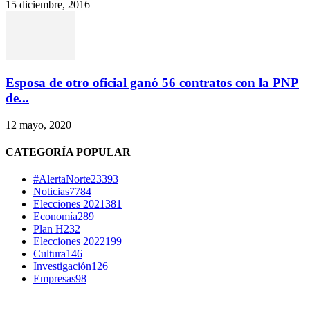
15 diciembre, 2016
Esposa de otro oficial ganó 56 contratos con la PNP
de...
12 mayo, 2020
CATEGORÍA POPULAR
#AlertaNorte
23393
Noticias
7784
Elecciones 2021
381
Economía
289
Plan H
232
Elecciones 2022
199
Cultura
146
Investigación
126
Empresas
98