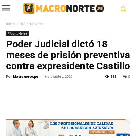
Inicio
#AlertaNorte
#AlertaNorte
Poder Judicial dictó 18
meses de prisión preventiva
contra expresidente Castillo
Por
Macronorte.pe
-
16 diciembre, 2022
385
0