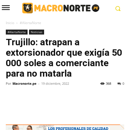
Inicio
#AlertaNorte
#AlertaNorte
Noticias
Trujillo: atrapan a
extorsionador que exigía 50
000 soles a comerciante
para no matarla
Por
Macronorte.pe
-
19 diciembre, 2022
368
0