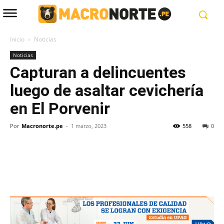
Inicio
Noticias
Noticias
Capturan a delincuentes
luego de asaltar cevichería
en El Porvenir
Por
Macronorte.pe
-
1 marzo, 2023
558
0