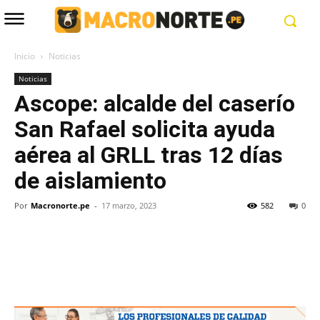
Inicio
Noticias
Noticias
Ascope: alcalde del caserío
San Rafael solicita ayuda
aérea al GRLL tras 12 días
de aislamiento
Por
Macronorte.pe
-
17 marzo, 2023
582
0