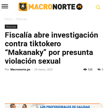
Inicio
Noticias
Noticias
Fiscalía abre investigación
contra tiktokero
“Makanaky” por presunta
violación sexual
Por
Macronorte.pe
-
29 marzo, 2023
528
0