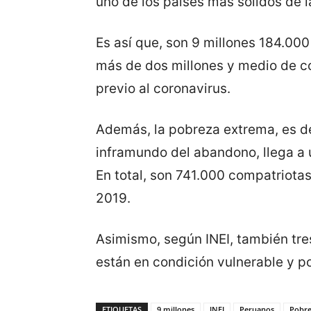
uno de los países más sólidos de l
Es así que, son 9 millones 184.00
más de dos millones y medio de co
previo al coronavirus.
Además, la pobreza extrema, es de
inframundo del abandono, llega a 
En total, son 741.000 compatriotas
2019.
Asimismo, según INEI, también tre
están en condición vulnerable y p
ETIQUETAS
9 millones
INEI
Peruanos
Pobre