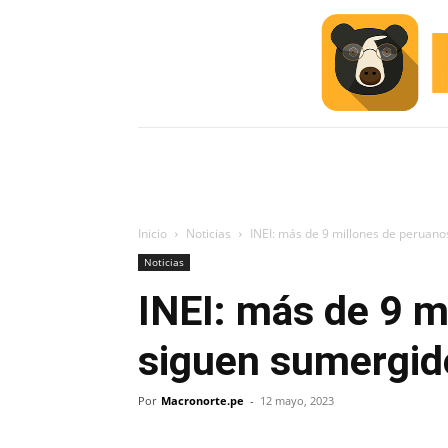
INICIO
ESCUELA M
#ALERTA
Inicio
Noticias
INEI: más de 9 millones de peruano
Noticias
INEI: más de 9 m
siguen sumergid
Por
Macronorte.pe
-
12 mayo, 2023