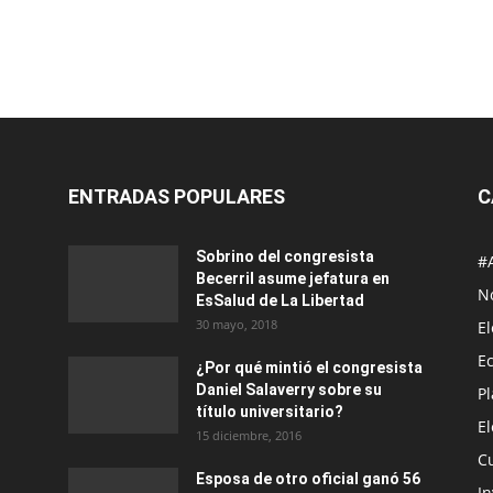
ENTRADAS POPULARES
C
Sobrino del congresista
#
Becerril asume jefatura en
No
EsSalud de La Libertad
30 mayo, 2018
E
E
¿Por qué mintió el congresista
Daniel Salaverry sobre su
P
título universitario?
E
15 diciembre, 2016
C
Esposa de otro oficial ganó 56
In