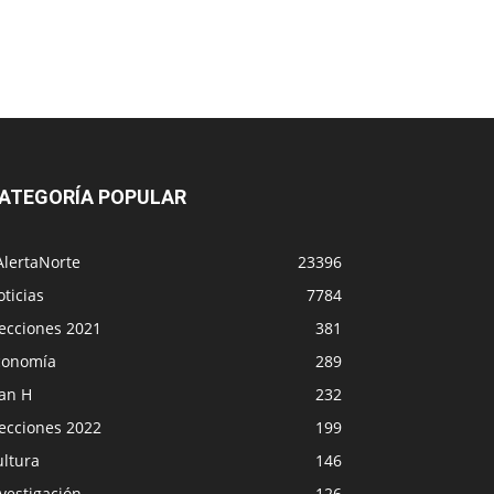
ATEGORÍA POPULAR
AlertaNorte
23396
ticias
7784
lecciones 2021
381
conomía
289
lan H
232
lecciones 2022
199
ultura
146
vestigación
126