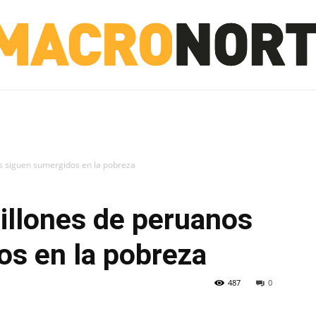
NORTE
INVESTIGACIÓN
NOTICIAS
LA TOTO
s siguen sumergidos en la pobreza
illones de peruanos
os en la pobreza
487
0