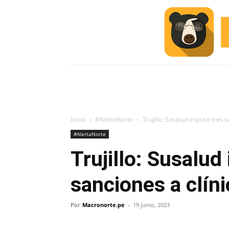
INICIO
ESCUELA M
#ALERTA
Inicio
#AlertaNorte
Trujillo: Susalud impuso tres s
#AlertaNorte
Trujillo: Susalud
sanciones a clín
Por
Macronorte.pe
-
19 junio, 2023