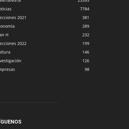
AlertaNorte
23393
ticias
7784
lecciones 2021
381
conomía
289
lan H
232
lecciones 2022
199
ultura
146
vestigación
126
mpresas
98
ÍGUENOS