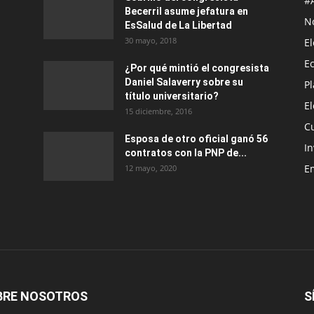
#
Becerril asume jefatura en
No
EsSalud de La Libertad
30 mayo, 2018
E
E
¿Por qué mintió el congresista
Daniel Salaverry sobre su
P
título universitario?
E
15 diciembre, 2016
C
Esposa de otro oficial ganó 56
In
contratos con la PNP de...
E
12 mayo, 2020
BRE NOSOTROS
S