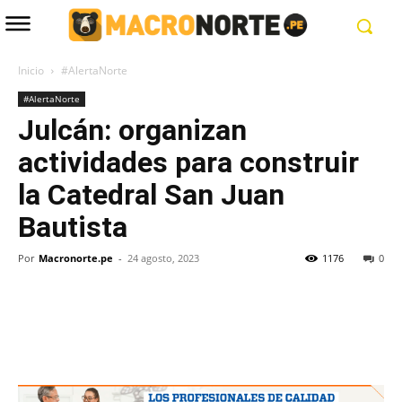
Inicio
#AlertaNorte
#AlertaNorte
Julcán: organizan
actividades para construir
la Catedral San Juan
Bautista
Por
Macronorte.pe
-
24 agosto, 2023
1176
0