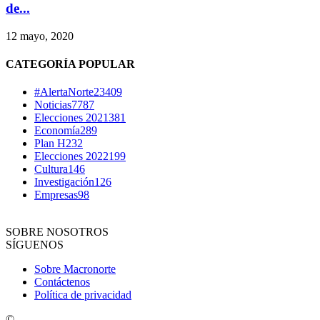
de...
12 mayo, 2020
CATEGORÍA POPULAR
#AlertaNorte
23409
Noticias
7787
Elecciones 2021
381
Economía
289
Plan H
232
Elecciones 2022
199
Cultura
146
Investigación
126
Empresas
98
SOBRE NOSOTROS
SÍGUENOS
Sobre Macronorte
Contáctenos
Política de privacidad
©