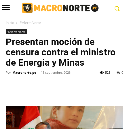
Inicio
#AlertaNorte
#AlertaNorte
Presentan moción de
censura contra el ministro
de Energía y Minas
Por
Macronorte.pe
-
15 septiembre, 2023
525
0