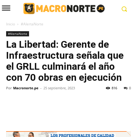
Inicio
#AlertaNorte
#AlertaNorte
La Libertad: Gerente de
Infraestructura señala que
el GRLL culminará el año
con 70 obras en ejecución
Por
Macronorte.pe
-
25 septiembre, 2023
816
0