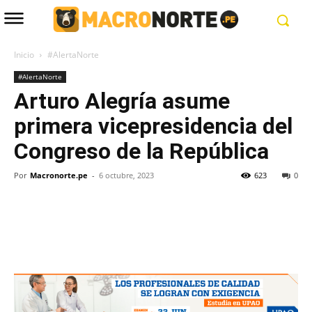
Inicio
#AlertaNorte
#AlertaNorte
Arturo Alegría asume
primera vicepresidencia del
Congreso de la República
Por
Macronorte.pe
-
6 octubre, 2023
623
0