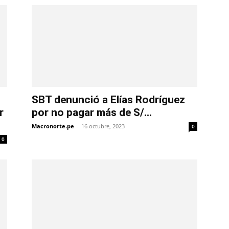
SBT denunció a Elías Rodríguez
r
por no pagar más de S/...
Macronorte.pe
-
16 octubre, 2023
0
0