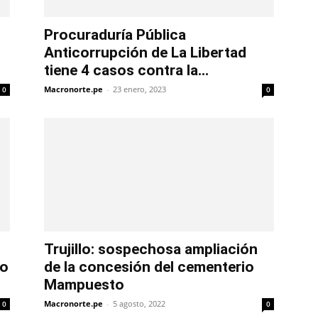
Procuraduría Pública
Anticorrupción de La Libertad
tiene 4 casos contra la...
Macronorte.pe
-
23 enero, 2023
0
0
Trujillo: sospechosa ampliación
io
de la concesión del cementerio
Mampuesto
Macronorte.pe
-
5 agosto, 2022
0
0