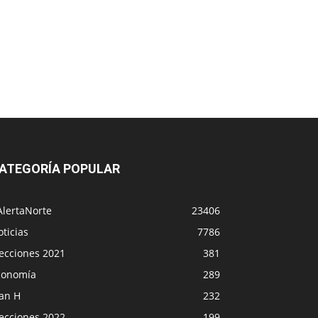
ATEGORÍA POPULAR
AlertaNorte
23406
ticias
7786
lecciones 2021
381
conomía
289
lan H
232
lecciones 2022
199