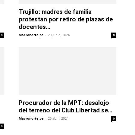
Trujillo: madres de familia
protestan por retiro de plazas de
docentes...
Macronorte.pe
-
20 junio, 2024
0
0
Procurador de la MPT: desalojo
del terreno del Club Libertad se...
Macronorte.pe
-
26 abril, 2024
0
0