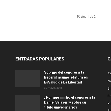
Página 1 de 2
ENTRADAS POPULARES
C
Sobrino del congresista
#
Becerril asume jefatura en
No
EsSalud de La Libertad
30 mayo, 2018
E
E
¿Por qué mintió el congresista
Daniel Salaverry sobre su
P
título universitario?
E