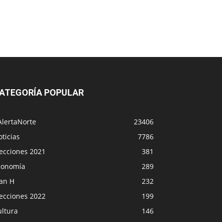
ATEGORÍA POPULAR
AlertaNorte
23406
ticias
7786
lecciones 2021
381
conomía
289
lan H
232
lecciones 2022
199
ultura
146