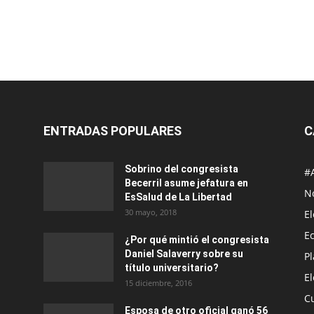
ENTRADAS POPULARES
C
Sobrino del congresista
#
Becerril asume jefatura en
No
EsSalud de La Libertad
30 mayo, 2018
E
E
¿Por qué mintió el congresista
Daniel Salaverry sobre su
P
título universitario?
E
15 diciembre, 2016
C
Esposa de otro oficial ganó 56