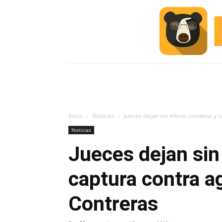
INICIO
ESCUELA M
#ALERTA
Inicio
Noticias
Jueces dejan sin efecto condena y 
Noticias
Jueces dejan sin
captura contra a
Contreras