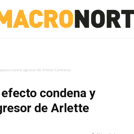
NORTE
INVESTIGACIÓN
NOTICIAS
LA TOTO
captura contra agresor de Arlette Contreras
 efecto condena y
gresor de Arlette