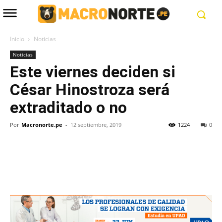
Inicio
Noticias
Noticias
Este viernes deciden si
César Hinostroza será
extraditado o no
Por
Macronorte.pe
-
12 septiembre, 2019
1224
0