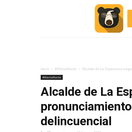
INICIO
ESCUELA M
#ALERTA
Inicio
#AlertaNorte
Alcalde de La Esperanza exige 
#AlertaNorte
Alcalde de La Es
pronunciamiento 
delincuencial