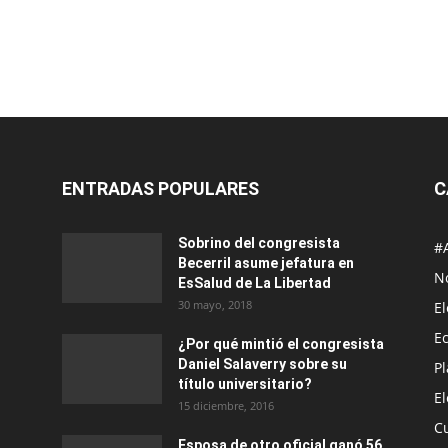
ENTRADAS POPULARES
C
Sobrino del congresista
#
Becerril asume jefatura en
No
EsSalud de La Libertad
30 mayo, 2018
E
E
¿Por qué mintió el congresista
Daniel Salaverry sobre su
P
título universitario?
E
15 diciembre, 2016
C
Esposa de otro oficial ganó 56