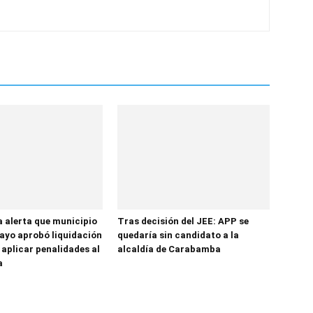
a alerta que municipio
Tras decisión del JEE: APP se
yo aprobó liquidación
quedaría sin candidato a la
 aplicar penalidades al
alcaldía de Carabamba
a