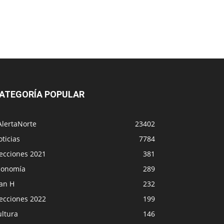
ATEGORÍA POPULAR
AlertaNorte
23402
ticias
7784
lecciones 2021
381
conomía
289
lan H
232
lecciones 2022
199
ultura
146