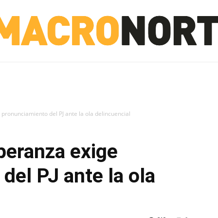
NORTE
INVESTIGACIÓN
NOTICIAS
LA TOTO
pronunciamiento del PJ ante la ola delincuencial
peranza exige
del PJ ante la ola