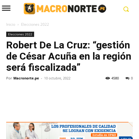
Inicio
Elecciones 2022
Elecciones 2022
Robert De La Cruz: “gestión
de César Acuña en la región
será fiscalizada”
Por
Macronorte.pe
-
10 octubre, 2022
4580
0