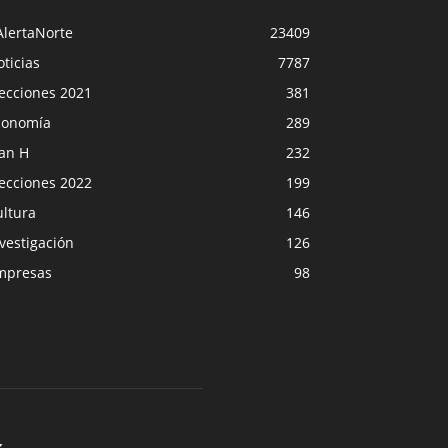
AlertaNorte
23409
ticias
7787
lecciones 2021
381
conomía
289
lan H
232
lecciones 2022
199
ultura
146
vestigación
126
mpresas
98