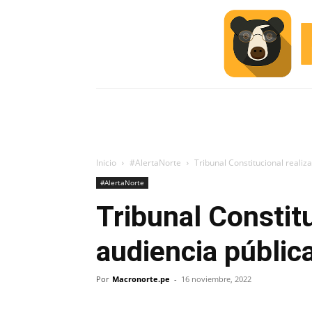
INICIO
ESCUELA M
#ALERTA
Inicio
#AlertaNorte
Tribunal Constitucional realiza
#AlertaNorte
Tribunal Constitu
audiencia pública
Por
Macronorte.pe
-
16 noviembre, 2022