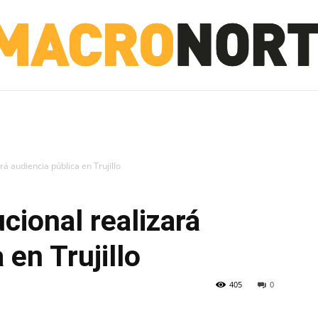
NORTE
INVESTIGACIÓN
NOTICIAS
LA TOTO
rá audiencia pública en Trujillo
cional realizará
 en Trujillo
405
0