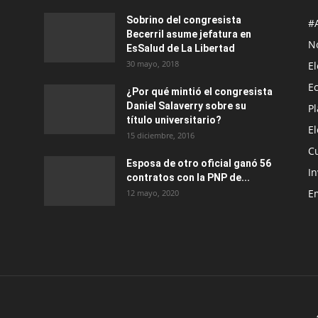
Sobrino del congresista
#
Becerril asume jefatura en
No
EsSalud de La Libertad
30 mayo, 2018
E
E
¿Por qué mintió el congresista
Daniel Salaverry sobre su
P
título universitario?
E
15 diciembre, 2016
C
Esposa de otro oficial ganó 56
In
contratos con la PNP de...
E
12 mayo, 2020