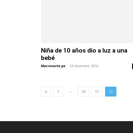
Niña de 10 años dio a luz a una
bebé
Macronorte.pe
-
23 diciembre, 2016
...
1
10
11
12