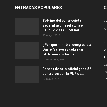
ENTRADAS POPULARES
C
Sobrino del congresista
#
Becerril asume jefatura en
No
EsSalud de La Libertad
30 mayo, 2018
E
E
¿Por qué mintió el congresista
Daniel Salaverry sobre su
P
título universitario?
E
15 diciembre, 2016
C
Esposa de otro oficial ganó 56
In
contratos con la PNP de...
E
12 mayo, 2020