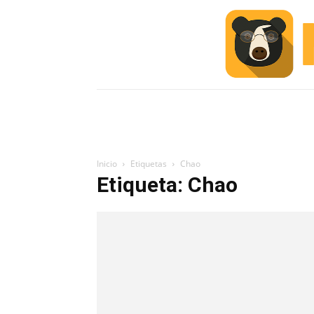
INICIO
ESCUELA M
#ALERTA
Inicio
Etiquetas
Chao
Etiqueta: Chao