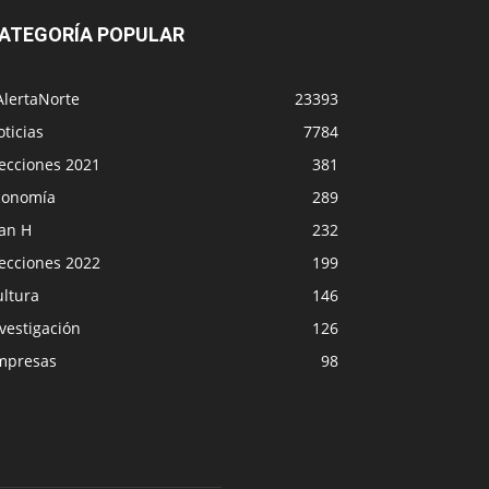
ATEGORÍA POPULAR
AlertaNorte
23393
ticias
7784
lecciones 2021
381
conomía
289
lan H
232
lecciones 2022
199
ultura
146
vestigación
126
mpresas
98