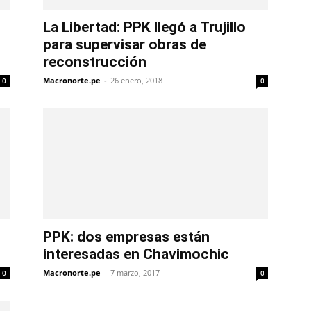
La Libertad: PPK llegó a Trujillo
para supervisar obras de
reconstrucción
Macronorte.pe
-
26 enero, 2018
0
0
PPK: dos empresas están
interesadas en Chavimochic
Macronorte.pe
-
7 marzo, 2017
0
0