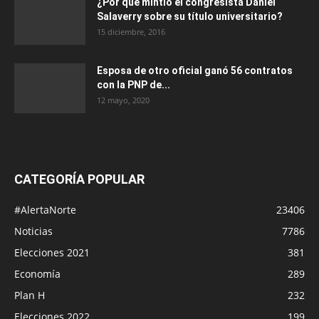
¿Por qué mintió el congresista Daniel
Salaverry sobre su título universitario?
15 diciembre, 2016
Esposa de otro oficial ganó 56 contratos
con la PNP de...
12 mayo, 2020
CATEGORÍA POPULAR
#AlertaNorte
23406
Noticias
7786
Elecciones 2021
381
Economía
289
Plan H
232
Elecciones 2022
199