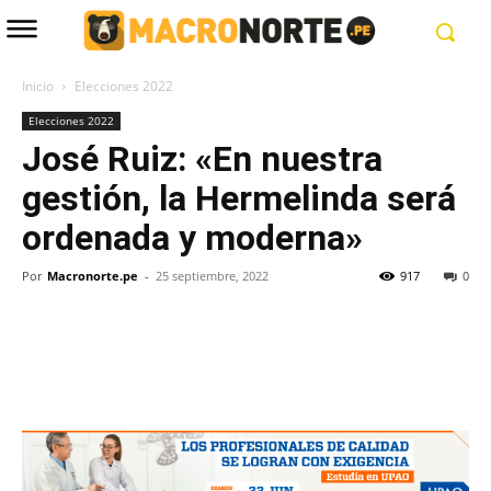
Inicio
Elecciones 2022
Elecciones 2022
José Ruiz: «En nuestra
gestión, la Hermelinda será
ordenada y moderna»
Por
Macronorte.pe
-
25 septiembre, 2022
917
0