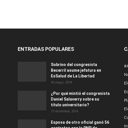
ENTRADAS POPULARES
C
Sobrino del congresista
#
Becerril asume jefatura en
No
EsSalud de La Libertad
30 mayo, 2018
E
E
¿Por qué mintió el congresista
Daniel Salaverry sobre su
P
título universitario?
E
15 diciembre, 2016
C
Esposa de otro oficial ganó 56
In