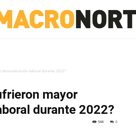
NORTE
INVESTIGACIÓN
NOTICIAS
LA TOTO
r desaceleración laboral durante 2022?
ufrieron mayor
aboral durante 2022?
544
0