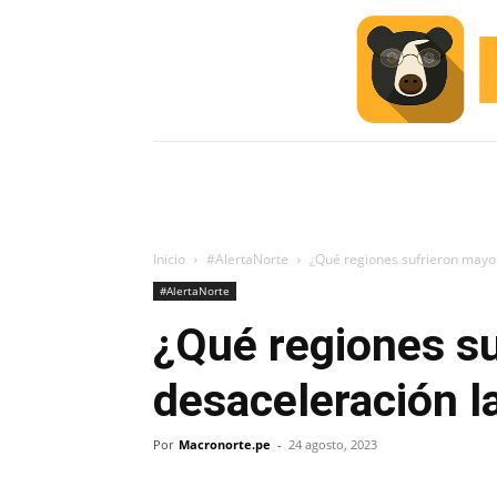
INICIO
ESCUELA M
#ALERTA
Inicio
#AlertaNorte
¿Qué regiones sufrieron mayo
#AlertaNorte
¿Qué regiones s
desaceleración l
Por
Macronorte.pe
-
24 agosto, 2023