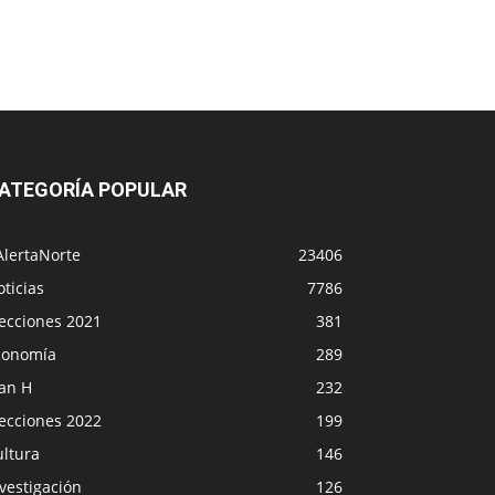
ATEGORÍA POPULAR
AlertaNorte
23406
ticias
7786
lecciones 2021
381
conomía
289
lan H
232
lecciones 2022
199
ultura
146
vestigación
126