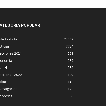
ATEGORÍA POPULAR
AlertaNorte
23402
ticias
7784
lecciones 2021
381
conomía
289
lan H
232
lecciones 2022
199
ultura
146
vestigación
126
mpresas
98