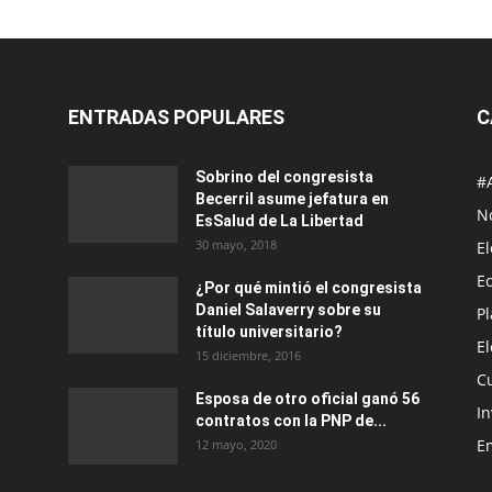
ENTRADAS POPULARES
C
Sobrino del congresista
#
Becerril asume jefatura en
No
EsSalud de La Libertad
30 mayo, 2018
E
E
¿Por qué mintió el congresista
Daniel Salaverry sobre su
P
título universitario?
E
15 diciembre, 2016
C
Esposa de otro oficial ganó 56
In
contratos con la PNP de...
E
12 mayo, 2020