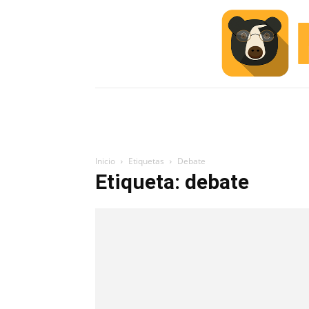
INICIO
ESCUELA M
#ALERTA
Inicio
Etiquetas
Debate
Etiqueta: debate