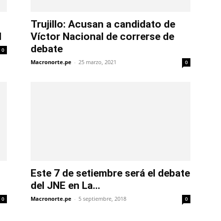
Trujillo: Acusan a candidato de
l
Víctor Nacional de correrse de
debate
0
Macronorte.pe
-
25 marzo, 2021
0
Este 7 de setiembre será el debate
del JNE en La...
Macronorte.pe
-
5 septiembre, 2018
0
0