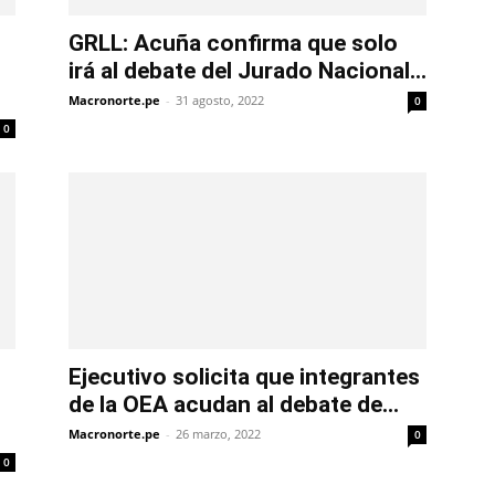
GRLL: Acuña confirma que solo
irá al debate del Jurado Nacional...
Macronorte.pe
-
31 agosto, 2022
0
0
Ejecutivo solicita que integrantes
de la OEA acudan al debate de...
Macronorte.pe
-
26 marzo, 2022
0
0