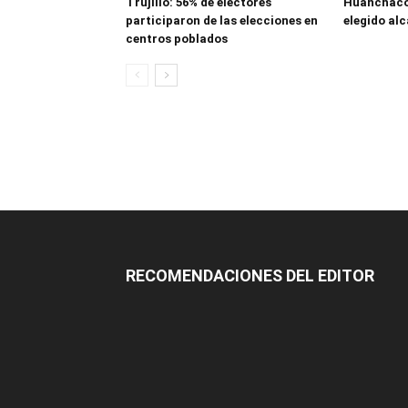
Trujillo: 56% de electores
Huanchaco
participaron de las elecciones en
elegido alc
centros poblados
RECOMENDACIONES DEL EDITOR