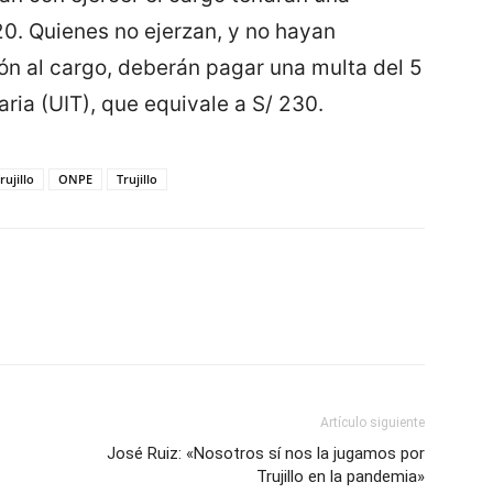
. Quienes no ejerzan, y no hayan
ión al cargo, deberán pagar una multa del 5
ria (UIT), que equivale a S/ 230.
ujillo
ONPE
Trujillo
Artículo siguiente
José Ruiz: «Nosotros sí nos la jugamos por
Trujillo en la pandemia»