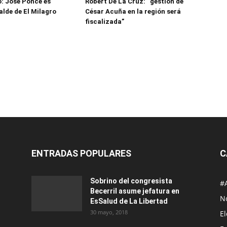
: José Ponce es
Robert De La Cruz: “gestión de
alde de El Milagro
César Acuña en la región será
fiscalizada”
ENTRADAS POPULARES
C
Sobrino del congresista
#
Becerril asume jefatura en
No
EsSalud de La Libertad
30 mayo, 2018
E