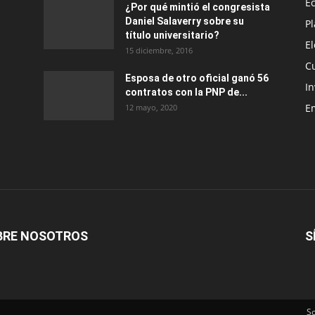
E
¿Por qué mintió el congresista
Daniel Salaverry sobre su
P
título universitario?
E
15 diciembre, 2016
C
Esposa de otro oficial ganó 56
In
contratos con la PNP de...
E
12 mayo, 2020
BRE NOSOTROS
S
S