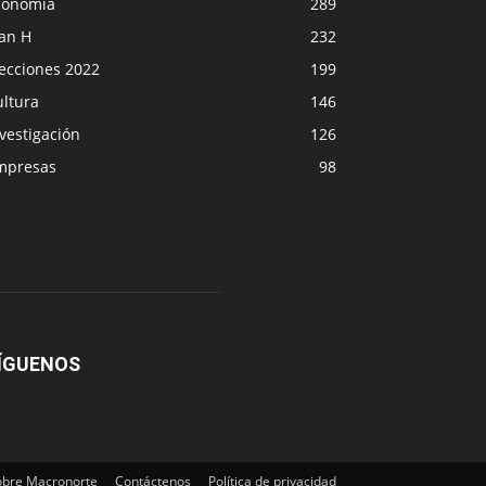
conomía
289
lan H
232
lecciones 2022
199
ultura
146
vestigación
126
mpresas
98
ÍGUENOS
obre Macronorte
Contáctenos
Política de privacidad