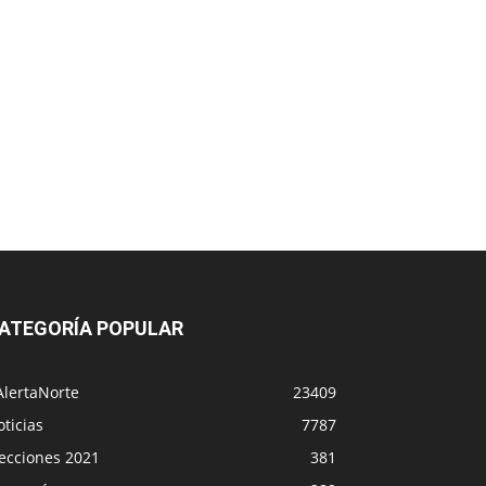
ATEGORÍA POPULAR
AlertaNorte
23409
ticias
7787
lecciones 2021
381