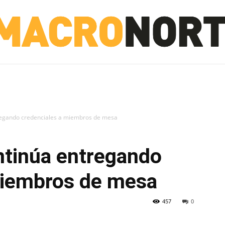
NORTE
INVESTIGACIÓN
NOTICIAS
LA TOTO
tregando credenciales a miembros de mesa
ntinúa entregando
miembros de mesa
457
0