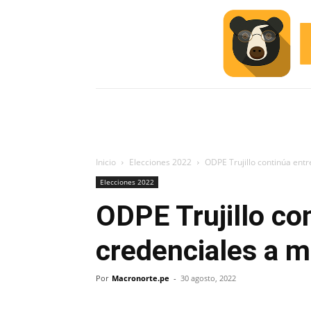
INICIO
ESCUELA M
#ALERTA
Inicio
Elecciones 2022
ODPE Trujillo continúa en
Elecciones 2022
ODPE Trujillo co
credenciales a 
Por
Macronorte.pe
-
30 agosto, 2022