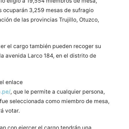
llo eligió a 19,554 miembros de mesa,
nes ocuparán 3,259 mesas de sufragio
ción de las provincias Trujillo, Otuzco,
cer el cargo también pueden recoger su
a avenida Larco 184, en el distrito de
el enlace
.pe/
, que le permite a cualquier persona,
 si fue seleccionada como miembro de mesa,
á votar.
 con ejercer el cargo tendrán una