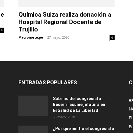
ue
Química Suiza realiza donación a
Hospital Regional Docente de
Trujillo
0
Macronorte.pe
-
27 mayo, 2020
0
ENTRADAS POPULARES
C
Sobrino del congresista
#
Becerril asume jefatura en
No
EsSalud de La Libertad
30 mayo, 2018
E
E
¿Por qué mintió el congresista