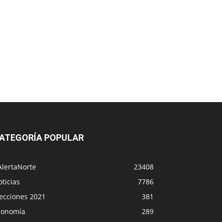
ATEGORÍA POPULAR
AlertaNorte
23408
ticias
7786
lecciones 2021
381
conomía
289